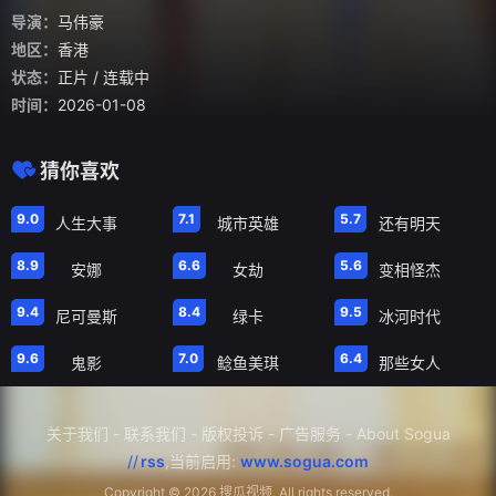
导演：
马伟豪
地区：
香港
状态：
正片
/ 连载中
时间：
2026-01-08
猜你喜欢
第26集
第20集
第16集
9.0
7.1
5.7
人生大事
城市英雄
还有明天
第6集
正片
正片
8.9
6.6
5.6
安娜
女劫
变相怪杰
正片
正片
正片
9.4
8.4
9.5
尼可曼斯
绿卡
冰河时代
正片
正片
正片
9.6
7.0
6.4
鬼影
鲶鱼美琪
那些女人
关于我们
-
联系我们
-
版权投诉
-
广告服务
-
About Sogua
//
rss
,当前启用:
www.sogua.com
Copyright ©
2026 搜瓜视频. All rights reserved.